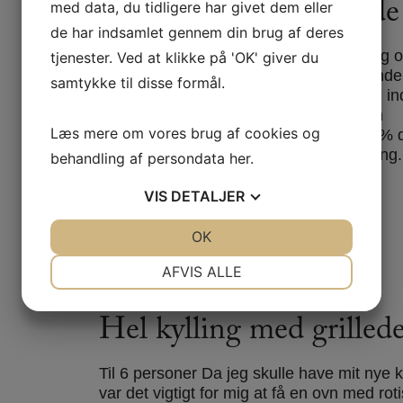
Oksesteg med dampede 
med data, du tidligere har givet dem eller
de har indsamlet gennem din brug af deres
Til 4 personer Start med at salte din steg 
tjenester. Ved at klikke på 'OK' giver du
placer den på en rist med bageplade unde
samtykke til disse formål.
Indsæt termometer i midten af kødet og indst
58 grader. Placer kødet i bunden af den
Læs mere om vores brug af cookies og
forvarmede ovn ved 120 grader og 100% 
Jeg bruger Gaggenaus program Roasting.
behandling af persondata
her
.
stegen er færdig sætter jeg den…
VIS
DETALJER
LÆS MERE
JA
NEJ
OK
JA
NEJ
NØDVENDIGE
PRÆFERENCER
AFVIS ALLE
JA
NEJ
JA
NEJ
Hel kylling med grilled
MARKETING
STATISTIK
Til 6 personer Da jeg skulle have mit nye 
var det vigtigt for mig at få en ovn med roti