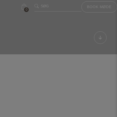
SØG
BOOK MØDE
0
0