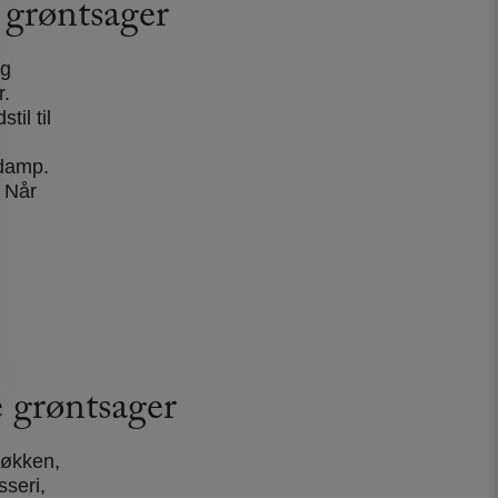
grøntsager
og
r.
il til
damp.
 Når
e grøntsager
køkken,
sseri,