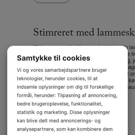
Stimreret med lammesk
Til 6 personer Med lammeskank kan du la
mest velsmagende simreret! Jo længere ti
Samtykke til cookies
retten får lov til at stå og simre under låg,
smag kommer der fra sæsonens grøntsag
Vi og vores samarbejdspartnere bruger
de store lammeskanke. Starter du tidligt 
teknologier, herunder cookies, til at
morgenen, bliver skankene så møre, at kø
indsamle oplysninger om dig til forskellige
selv glider af benet! Jeg bruger Gaggena
formål, herunder: Tilpasning af annoncering,
LÆS MERE
bedre brugeroplevelse, funktionalitet,
statistik og marketing. Disse oplysninger
kan blive delt med annoncerings- og
analysepartnere, som kan kombinere dem