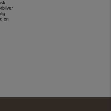
nsk
orbliver
lig
ed en