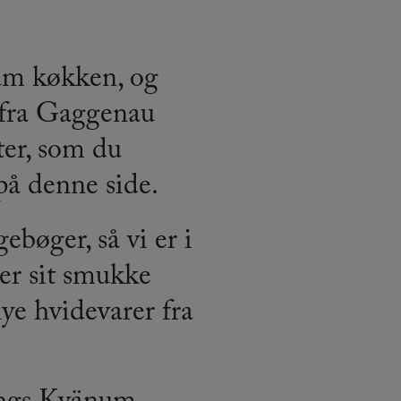
num køkken, og
fra Gaggenau
ter, som du
på denne side.
bøger, så vi er i
er sit smukke
e hvidevarer fra