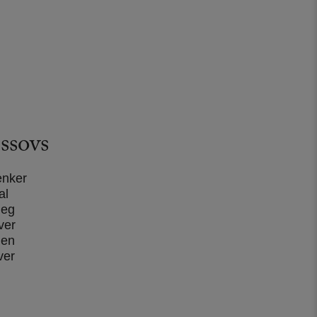
ssovs
ænker
al
Jeg
ver
den
ver