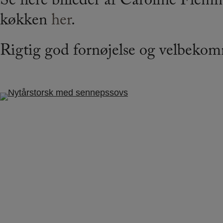
Se flere billeder af Caroline Fle
køkken
her
.
Rigtig god fornøjelse og velbeko