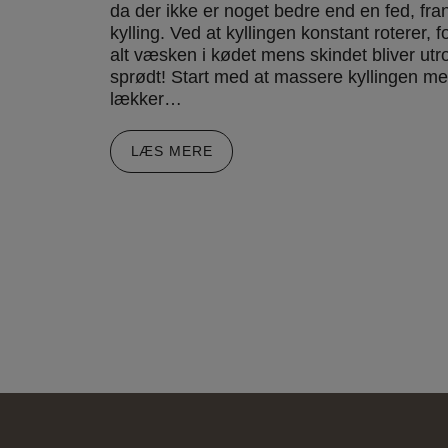
da der ikke er noget bedre end en fed, fra
kylling. Ved at kyllingen konstant roterer, f
alt væsken i kødet mens skindet bliver utro
sprødt! Start med at massere kyllingen m
lækker…
LÆS MERE