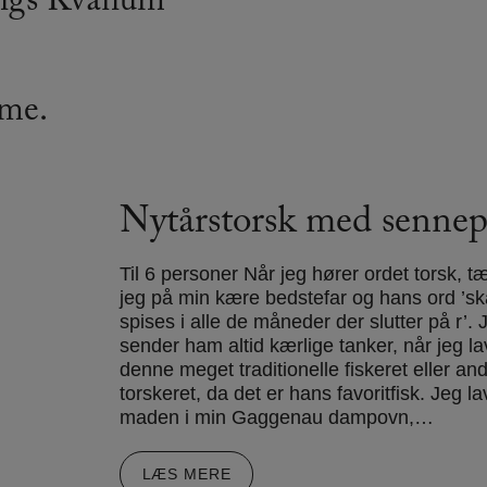
mings Kvänum
mme.
Nytårstorsk med sennep
Til 6 personer Når jeg hører ordet torsk, t
jeg på min kære bedstefar og hans ord ’sk
spises i alle de måneder der slutter på r’. 
sender ham altid kærlige tanker, når jeg la
denne meget traditionelle fiskeret eller an
torskeret, da det er hans favoritfisk. Jeg la
maden i min Gaggenau dampovn,…
LÆS MERE