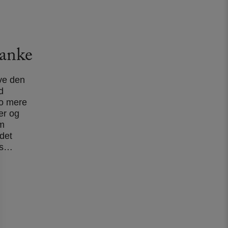
anke
ve den
d
 jo mere
er og
om
det
us…