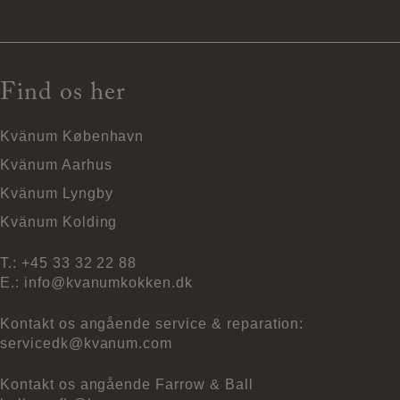
Find os her
Kvänum København
Kvänum Aarhus
Kvänum Lyngby
Kvänum Kolding
T.:
+45 33 32 22 88
E.:
info@kvanumkokken.dk
Kontakt os angående service & reparation:
servicedk@kvanum.com
Kontakt os angående Farrow & Ball