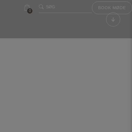
SØG
BOOK MØDE
0
0