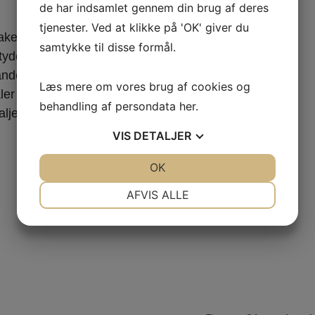
de har indsamlet gennem din brug af deres
tjenester. Ved at klikke på 'OK' giver du
haker-bevægelse,
samtykke til disse formål.
tydelig design- og
 andet forbinder med
Læs mere om vores brug af cookies og
ler om træ, hør og
behandling af persondata
her
.
ljer fra.
VIS
DETALJER
JA
NEJ
OK
JA
NEJ
NØDVENDIGE
PRÆFERENCER
AFVIS ALLE
JA
NEJ
JA
NEJ
MARKETING
STATISTIK