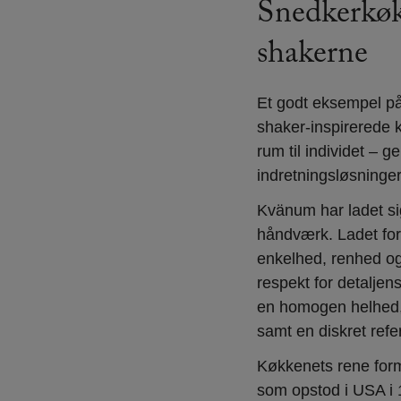
Snedkerkøk
shakerne
Et godt eksempel på
shaker-inspirerede 
rum til individet –
indretningsløsninger
Kvänum har ladet sig
håndværk. Ladet for
enkelhed, renhed og 
respekt for detaljen
en homogen helhed, o
samt en diskret refe
Køkkenets rene for
som opstod i USA i 1