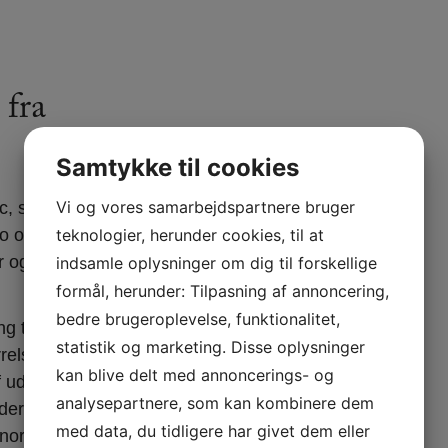
 fra
Samtykke til cookies
Vi og vores samarbejdspartnere bruger
, som er originale
teknologier, herunder cookies, til at
ro og harmoni – og
ler og gennemtænkte
indsamle oplysninger om dig til forskellige
formål, herunder: Tilpasning af annoncering,
bedre brugeroplevelse, funktionalitet,
g til formgivning og
statistik og marketing. Disse oplysninger
relser – og
kan blive delt med annoncerings- og
f udtrykket. Med
analysepartnere, som kan kombinere dem
derne elementer til
med data, du tidligere har givet dem eller
ordiske livsstil