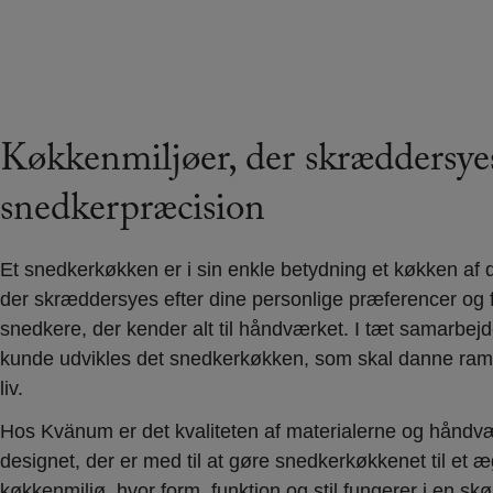
Køkkenmiljøer, der skræddersy
snedkerpræcision
Et snedkerkøkken er i sin enkle betydning et køkken af de
der skræddersyes efter dine personlige præferencer og f
snedkere, der kender alt til håndværket. I tæt samarbe
kunde udvikles det snedkerkøkken, som skal danne ra
liv.
Hos Kvänum er det kvaliteten af materialerne og håndv
designet, der er med til at gøre snedkerkøkkenet til et æ
køkkenmiljø, hvor form, funktion og stil fungerer i en skø