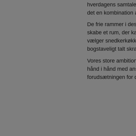
hverdagens samtale
det en kombination 
De frie rammer i des
skabe et rum, der ka
vælger snedkerkøkke
bogstaveligt talt s
Vores store ambition
hånd i hånd med ans
forudsætningen for d