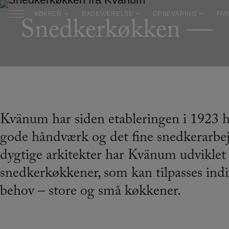
Hop
KØKKEN
BADEVÆRELSE
OPBEVARING
FAR
Snedkerkøkken
til
indholdet
Kvänum har siden etableringen i 1923 h
gode håndværk og det fine snedkerarb
dygtige arkitekter har Kvänum udviklet 
snedkerkøkkener, som kan tilpasses indi
behov – store og små køkkener.