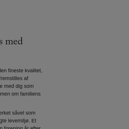
es med
n fineste kvalitet,
remstilles af
jde med dig som
mmen om familiens
ærket såvel som
gte levemiljø. Et
n forening år efter