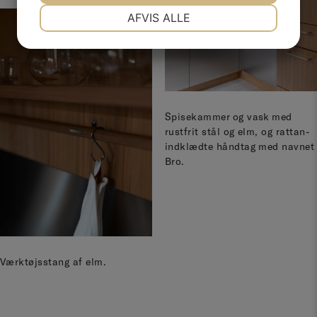
NØDVENDIGE
PRÆFERENCER
AFVIS ALLE
JA
NEJ
JA
NEJ
MARKETING
STATISTIK
Spisekammer og vask med
rustfrit stål og elm, og rattan-
indklædte håndtag med navnet
Bro.
Værktøjsstang af elm.