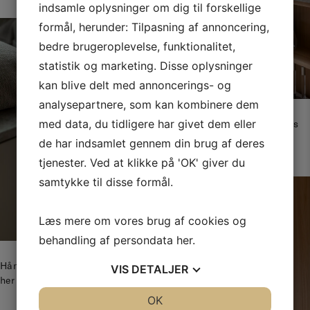
indsamle oplysninger om dig til forskellige
formål, herunder: Tilpasning af annoncering,
bedre brugeroplevelse, funktionalitet,
statistik og marketing. Disse oplysninger
kan blive delt med annoncerings- og
analysepartnere, som kan kombinere dem
med data, du tidligere har givet dem eller
Vitrineskab i farven Cumulus
og hamret glas.
de har indsamlet gennem din brug af deres
tjenester. Ved at klikke på 'OK' giver du
samtykke til disse formål.
Læs mere om vores brug af cookies og
behandling af persondata
her
.
Håndtaget Bro er i rustfrit stål,
VIS
DETALJER
her betrukket med rattan.
JA
NEJ
OK
JA
NEJ