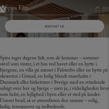
Hop
Spira Elm
til
0
0
indholdet
KONTAKT OS
Spira tager dagene lidt, som de kommer – sommer
såvel som vinter, i et hus ved havet eller en hytte i
bjergene, en villa på næsset i Falsterbo eller en hytte på
skrænten i Gstaad, en bolig blandt marehalm i
Danmark eller birketræer i Sverige med en svimlende
udsigt over hav og bjerge – men ja, i virkeligheden hvor
som helst, en lejlighed i byen eller et sted på landet.
Uanset hvad, så er atmosfæren den samme – rolig,
kølig, transparent og indbydende.