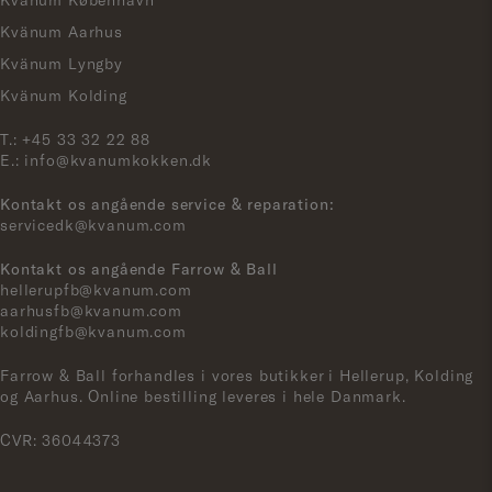
Kvänum Aarhus
Kvänum Lyngby
Kvänum Kolding
T.:
+45 33 32 22 88
E.:
info@kvanumkokken.dk
Kontakt os angående service & reparation:
servicedk@kvanum.com
Kontakt os angående Farrow & Ball
hellerupfb@kvanum.com
aarhusfb@kvanum.com
koldingfb@kvanum.com
Farrow & Ball forhandles i vores butikker i Hellerup, Kolding
og Aarhus. Online bestilling leveres i hele Danmark.
CVR: 36044373