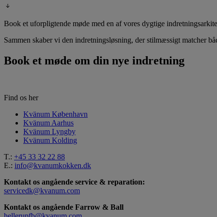
Book et uforpligtende møde med en af vores dygtige indretningsarkit
Sammen skaber vi den indretningsløsning, der stilmæssigt matcher båd
Book et møde om din nye indretning
Find os her
Kvänum København
Kvänum Aarhus
Kvänum Lyngby
Kvänum Kolding
T.:
+45 33 32 22 88
E.:
info@kvanumkokken.dk
Kontakt os angående service & reparation:
servicedk@kvanum.com
Kontakt os angående Farrow & Ball
hellerupfb@kvanum.com