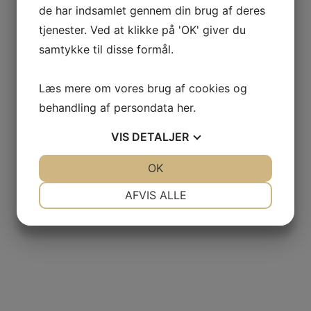
de har indsamlet gennem din brug af deres
tjenester. Ved at klikke på 'OK' giver du
samtykke til disse formål.
Læs mere om vores brug af cookies og
behandling af persondata
her
.
VIS
DETALJER
JA
NEJ
OK
JA
NEJ
NØDVENDIGE
PRÆFERENCER
AFVIS ALLE
JA
NEJ
JA
NEJ
MARKETING
STATISTIK