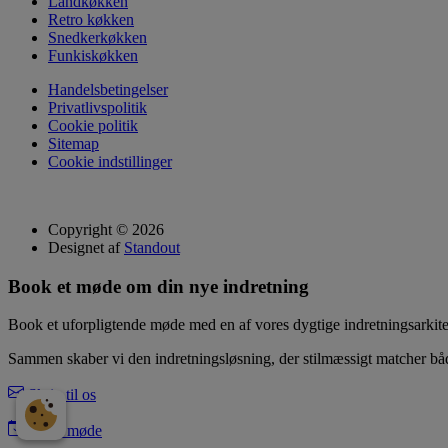
Landkøkken
Retro køkken
Snedkerkøkken
Funkiskøkken
Handelsbetingelser
Privatlivspolitik
Cookie politik
Sitemap
Cookie indstillinger
Copyright © 2026
Designet af
Standout
Book et møde om din nye indretning
Book et uforpligtende møde med en af vores dygtige indretningsarkit
Sammen skaber vi den indretningsløsning, der stilmæssigt matcher båd
Skriv til os
Book møde