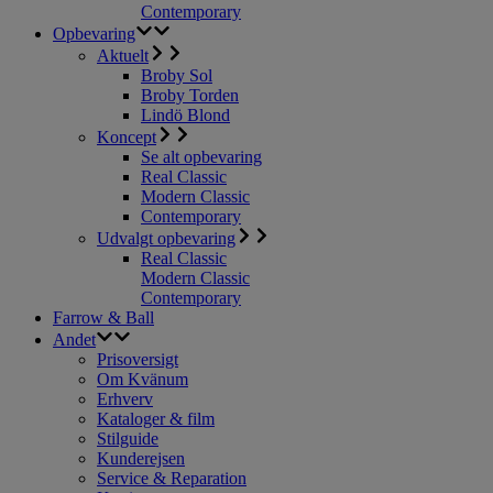
Contemporary
Opbevaring
Aktuelt
Broby Sol
Broby Torden
Lindö Blond
Koncept
Se alt opbevaring
Real Classic
Modern Classic
Contemporary
Udvalgt opbevaring
Real Classic
Modern Classic
Contemporary
Farrow & Ball
Andet
Prisoversigt
Om Kvänum
Erhverv
Kataloger & film
Stilguide
Kunderejsen
Service & Reparation