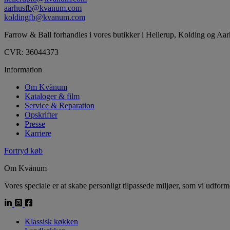
aarhusfb@kvanum.com
koldingfb@kvanum.com
Farrow & Ball forhandles i vores butikker i Hellerup, Kolding og Aarh
CVR: 36044373
Information
Om Kvänum
Kataloger & film
Service & Reparation
Opskrifter
Presse
Karriere
Fortryd køb
Om Kvänum
Vores speciale er at skabe personligt tilpassede miljøer, som vi udfo
Klassisk køkken