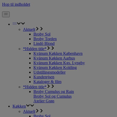
Hop til indholdet
Aktuelt
Broby Sol
Broby Torden
Lindö Blond
*Hidden title*
Kvänum Køkken København
Kvänum Køkken Aarhus
Kvänum Køkken Kgs. Lyngby
Kvänum Køkken Kolding
Udstillingsmodeller
Kunderejsen
Kataloger & film
*Hidden title*
Broby Cumulus og Rain
Broby Sol og Cumulus
Atelier Grøn
Køkken
Aktuelt
Broby Sol