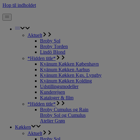
Hop til indholdet
Aktuelt
Broby Sol
Broby Torden
Lindö Blond
*Hidden title*
Kvänum Køkken København
Kvänum Køkken Aarhus
Kvänum Køkken Kgs. Lyngby
Kvänum Køkken Kolding
Udstillingsmodeller
Kunderejsen
Kataloger & film
*Hidden title*
Broby Cumulus og Rain
Broby Sol og Cumulus
Atelier Grøn
Køkken
Aktuelt
Broby Sol