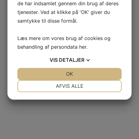
de har indsamlet gennem din brug af deres
tjenester. Ved at klikke på 'OK' giver du
samtykke til disse formål.
Læs mere om vores brug af cookies og
behandling af persondata
her
.
VIS
DETALJER
JA
NEJ
OK
JA
NEJ
NØDVENDIGE
PRÆFERENCER
AFVIS ALLE
JA
NEJ
JA
NEJ
MARKETING
STATISTIK