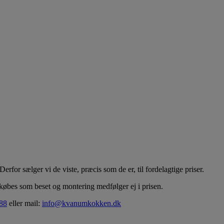
rfor sælger vi de viste, præcis som de er, til fordelagtige priser.
t købes som beset og montering medfølger ej i prisen.
 88
eller mail:
info@kvanumkokken.dk