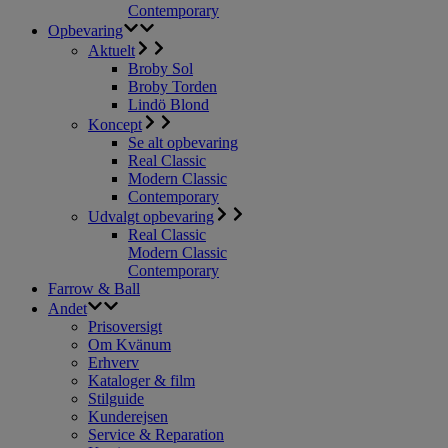
Contemporary
Opbevaring
Aktuelt
Broby Sol
Broby Torden
Lindö Blond
Koncept
Se alt opbevaring
Real Classic
Modern Classic
Contemporary
Udvalgt opbevaring
Real Classic
Modern Classic
Contemporary
Farrow & Ball
Andet
Prisoversigt
Om Kvänum
Erhverv
Kataloger & film
Stilguide
Kunderejsen
Service & Reparation