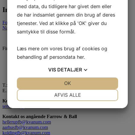
med data, du tidligere har givet dem eller
Indlægsnavigation
de har indsamlet gennem din brug af deres
Forrige indlæg
tjenester. Ved at klikke på 'OK' giver du
Næste indlæg
samtykke til disse formål.
Læs mere om vores brug af cookies og
Find os her
behandling af persondata
her
.
Kvänum København
Kvänum Aarhus
VIS
DETALJER
Kvänum Lyngby
Kvänum Kolding
JA
NEJ
OK
JA
NEJ
T.:
+45 33 32 22 88
E.:
info@kvanumkokken.dk
NØDVENDIGE
PRÆFERENCER
AFVIS ALLE
Kontakt os angående service & reparation:
JA
NEJ
JA
NEJ
servicedk@kvanum.com
MARKETING
STATISTIK
Kontakt os angående Farrow & Ball
hellerupfb@kvanum.com
aarhusfb@kvanum.com
koldingfb@kvanum.com