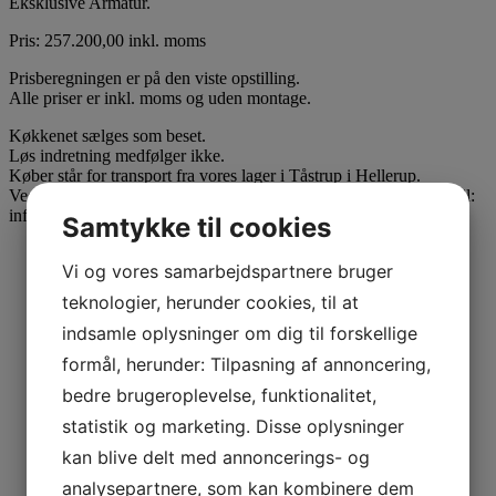
Eksklusive Armatur.
Pris: 257.200,00 inkl. moms
Prisberegningen er på den viste opstilling.
Alle priser er inkl. moms og uden montage.
Køkkenet sælges som beset.
Løs indretning medfølger ikke.
Køber står for transport fra vores lager i Tåstrup i Hellerup.
Ved interesse venligst kontakt os på telefon: 33 32 22 88 eller mail:
info@kvanumkokken.dk
Samtykke til cookies
Vi og vores samarbejdspartnere bruger
teknologier, herunder cookies, til at
indsamle oplysninger om dig til forskellige
formål, herunder: Tilpasning af annoncering,
bedre brugeroplevelse, funktionalitet,
statistik og marketing. Disse oplysninger
kan blive delt med annoncerings- og
analysepartnere, som kan kombinere dem