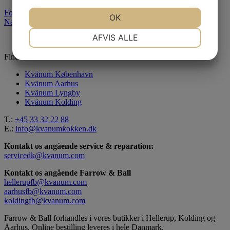
Forrige indlæg
JA
NEJ
OK
JA
NEJ
Næste indlæg
NØDVENDIGE
PRÆFERENCER
AFVIS ALLE
JA
NEJ
JA
NEJ
Find os her
MARKETING
STATISTIK
Kvänum København
Kvänum Aarhus
Kvänum Lyngby
Kvänum Kolding
T.:
+45 33 32 22 88
E.:
info@kvanumkokken.dk
Kontakt os angående service & reparation:
servicedk@kvanum.com
Kontakt os angående Farrow & Ball
hellerupfb@kvanum.com
aarhusfb@kvanum.com
koldingfb@kvanum.com
Farrow & Ball forhandles i vores butikker i Hellerup, Kolding og
Aarhus. Online bestilling leveres i hele Danmark.