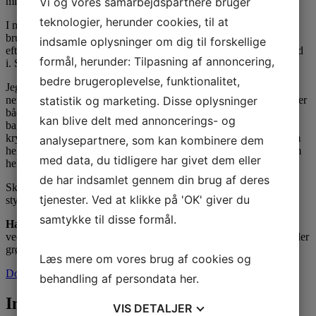
minutter.
Vi og vores samarbejdspartnere bruger
teknologier, herunder cookies, til at
I mellemtiden laver vi den lækre sauce – skær skalotteløg fint og
brun det af i smørret i en kasserolle. Kom timian ved og
indsamle oplysninger om dig til forskellige
efterfølgende rødvin. Lad det koge i 5 minutter og kom lammefond
formål, herunder: Tilpasning af annoncering,
i. Sovsen skal nu stå og simre indtil servering.
bedre brugeroplevelse, funktionalitet,
Jeg har valgt at servere broccoli og blomkål til min steg, da det er
nemt at forberede og fyldt med både smag og vitaminer. Jeg damper
statistik og marketing. Disse oplysninger
både broccoli og blomkål i min dampovn på Gaggenaus damp
kan blive delt med annoncerings- og
bageplade ved 100 grader og 100% damp i 20 min. Skær et dybt
kryds i bunden af blomkålens rod, så dampen kan trænge igennem
analysepartnere, som kan kombinere dem
hele hovedet. Efter at have skyllet mine grøntsager lægger jeg dem
med data, du tidligere har givet dem eller
hele i ovnen.
de har indsamlet gennem din brug af deres
Skær din steg i helt tynde skiver og skær grøntsagerne i chunky
tjenester. Ved at klikke på 'OK' giver du
stykker. Server med sovs og evt. syltede kantareller.
samtykke til disse formål.
Har du ikke en dampovn
kan du bage dine grøntsager på en rist
ved 150 grader, over- og under varme. Placer et fad med vand under
grøntsagerne for at få damp effekt.
Læs mere om vores brug af cookies og
Download opskrift PDF
behandling af persondata
her
.
Indlægsnavigation
VIS
DETALJER