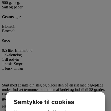
900 g. steg.
Salt og peber
Grøntsager
Blomkål
Broccoli
Sovs
0,5 liter lammefond
1 skalotteløg
1 dl rødvin
1 spsk. Smør
1 busk timian
Start med at salte din steg og placer den på en rist med bageplade
under. Indsæt termometer i midten af kødet og indstil til 58 grader.
Placer kødet i bunden af den forvarmede ovn ved 120
grader og 100% damp. Jeg bruger Gaggenaus program Roasting.
Samtykke til cookies
Når stegen er færdig sætter jeg den til at trække i minimum 20