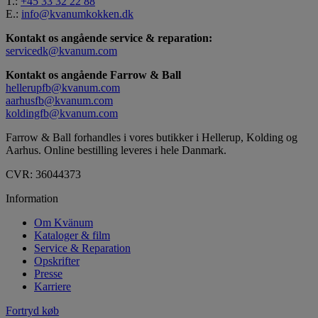
T.:
+45 33 32 22 88
E.:
info@kvanumkokken.dk
Kontakt os angående service & reparation:
servicedk@kvanum.com
Kontakt os angående Farrow & Ball
hellerupfb@kvanum.com
aarhusfb@kvanum.com
koldingfb@kvanum.com
Farrow & Ball forhandles i vores butikker i Hellerup, Kolding og
Aarhus. Online bestilling leveres i hele Danmark.
CVR: 36044373
Information
Om Kvänum
Kataloger & film
Service & Reparation
Opskrifter
Presse
Karriere
Fortryd køb