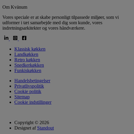
Om Kvänum
Vores speciale er at skabe personligt tilpassede miljøer, som vi
udformer i tæt samarbejde med dig som kunde, vores
indretningsarkitekter og vores håndværkere.
Klassisk køkken
Landkøkken
Retro køkken
Snedkerkøkken
Funkiskøkken
Handelsbetingelser
Privatlivspolitik
Cookie politik
Sitemap
Cookie indstillinger
Copyright © 2026
Designet af
Standout