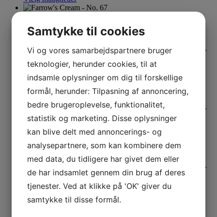
Farrow’s Cream – No. 67
Samtykke til cookies
78,00
kr.
–
1.925,00
kr.
Prisinterval: 78,00 kr. til 1.925,00 kr.
Vi og vores samarbejdspartnere bruger
Vælg muligheder
teknologier, herunder cookies, til at
indsamle oplysninger om dig til forskellige
French Gray – No. 18
formål, herunder: Tilpasning af annoncering,
bedre brugeroplevelse, funktionalitet,
78,00
kr.
–
1.925,00
kr.
Prisinterval: 78,00 kr. til 1.925,00 kr.
Vælg muligheder
statistik og marketing. Disse oplysninger
kan blive delt med annoncerings- og
Great White – No. 2006
analysepartnere, som kan kombinere dem
med data, du tidligere har givet dem eller
78,00
kr.
–
1.925,00
kr.
Prisinterval: 78,00 kr. til 1.925,00 kr.
de har indsamlet gennem din brug af deres
Vælg muligheder
tjenester. Ved at klikke på 'OK' giver du
samtykke til disse formål.
Green Blue – No. 84