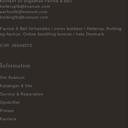
Kontakt os angående Farrow & Ball
hellerupfb@kvanum.com
aarhusfb@kvanum.com
koldingfb@kvanum.com
Farrow & Ball forhandles i vores butikker i Hellerup, Kolding
og Aarhus. Online bestilling leveres i hele Danmark.
CVR: 36044373
Information
Om Kvänum
Kataloger & film
Service & Reparation
Opskrifter
Presse
Karriere