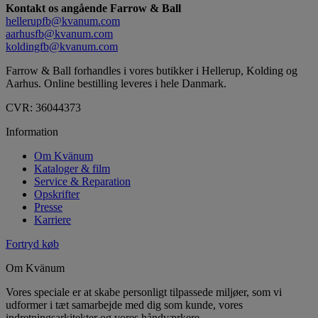
Kontakt os angående Farrow & Ball
hellerupfb@kvanum.com
aarhusfb@kvanum.com
koldingfb@kvanum.com
Farrow & Ball forhandles i vores butikker i Hellerup, Kolding og
Aarhus. Online bestilling leveres i hele Danmark.
CVR: 36044373
Information
Om Kvänum
Kataloger & film
Service & Reparation
Opskrifter
Presse
Karriere
Fortryd køb
Om Kvänum
Vores speciale er at skabe personligt tilpassede miljøer, som vi
udformer i tæt samarbejde med dig som kunde, vores
indretningsarkitekter og vores håndværkere.