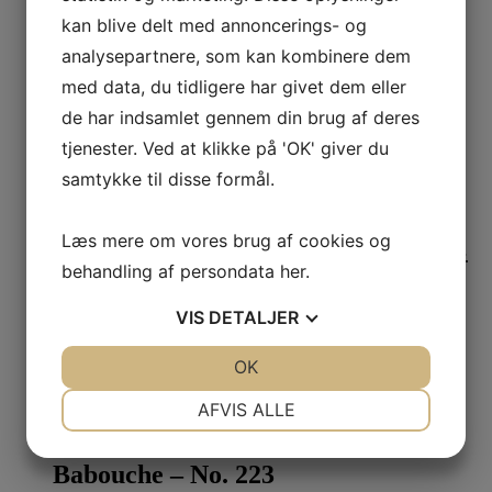
Vælg muligheder
kan blive delt med annoncerings- og
analysepartnere, som kan kombinere dem
Butterweed – No. 9802
med data, du tidligere har givet dem eller
de har indsamlet gennem din brug af deres
444,00
kr.
–
1.925,00
kr.
Prisinterval: 444,00 kr. til
1.925,00 kr.
Vælg muligheder
tjenester. Ved at klikke på 'OK' giver du
samtykke til disse formål.
India Yellow – No. 66
Læs mere om vores brug af cookies og
78,00
kr.
–
1.925,00
kr.
Prisinterval: 78,00 kr. til 1.925,00 kr.
behandling af persondata
her
.
Vælg muligheder
VIS
DETALJER
Double Cream – No. 9907
JA
NEJ
OK
JA
NEJ
444,00
kr.
–
1.925,00
kr.
Prisinterval: 444,00 kr. til
NØDVENDIGE
PRÆFERENCER
AFVIS ALLE
1.925,00 kr.
Vælg muligheder
JA
NEJ
JA
NEJ
Babouche – No. 223
MARKETING
STATISTIK