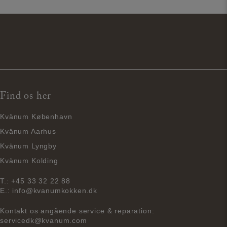
Find os her
Kvänum København
Kvänum Aarhus
Kvänum Lyngby
Kvänum Kolding
T.:
+45 33 32 22 88
E.:
info@kvanumkokken.dk
Kontakt os angående service & reparation:
servicedk@kvanum.com