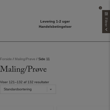
Hop
til
0
0
indholdet
Filtrer
Levering 1-2 uger
Handelsbetingelser
Forside
/
Maling/Prøve
/
Side 11
Maling/Prøve
Viser 121–132 af 132 resultater