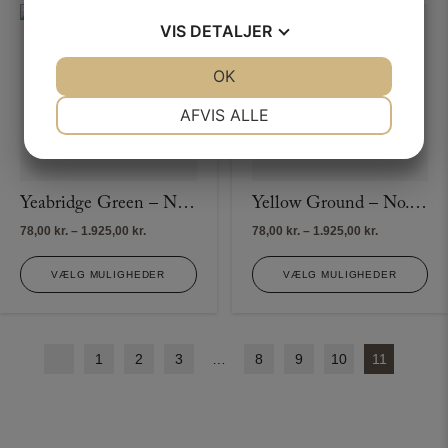
VIS
DETALJER
JA
NEJ
OK
JA
NEJ
NØDVENDIGE
PRÆFERENCER
AFVIS ALLE
JA
NEJ
JA
NEJ
MARKETING
STATISTIK
Yeabridge Green – No. 287
Yellow Ground – No. 218
Prisinterval:
Prisinterval:
78,00
kr.
–
1.925,00
kr.
78,00
kr.
–
1.925,00
kr.
78,00 kr.
78,00 kr.
til
til
VÆLG MULIGHEDER
VÆLG MULIGHEDER
1.925,00 kr.
1.925,00 kr.
1
2
3
…
8
9
10
11