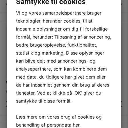
Samtykke til cookies
VÆLG MULIGHEDER
VÆLG MULIGHEDER
1.925,00 kr.
1.925,00 kr.
Vi og vores samarbejdspartnere bruger
teknologier, herunder cookies, til at
indsamle oplysninger om dig til forskellige
formål, herunder: Tilpasning af annoncering,
bedre brugeroplevelse, funktionalitet,
statistik og marketing. Disse oplysninger
kan blive delt med annoncerings- og
analysepartnere, som kan kombinere dem
med data, du tidligere har givet dem eller
Wine Dark – No. 308
Worsted – No. 284
de har indsamlet gennem din brug af deres
Prisinterval:
Prisinterval:
78,00
kr.
–
1.925,00
kr.
78,00
kr.
–
1.925,00
kr.
tjenester. Ved at klikke på 'OK' giver du
78,00 kr.
78,00 kr.
samtykke til disse formål.
til
til
VÆLG MULIGHEDER
VÆLG MULIGHEDER
1.925,00 kr.
1.925,00 kr.
Læs mere om vores brug af cookies og
behandling af persondata
her
.