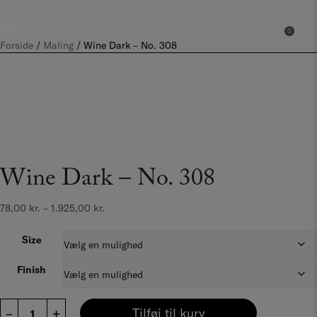
Hop
til
0
0
indholdet
Forside
/
Maling
/
Wine Dark – No. 308
Wine Dark – No. 308
Prisinterval:
78,00
kr.
–
1.925,00
kr.
78,00 kr.
til
Size
1.925,00 kr.
Finish
Wine
–
+
Tilføj til kurv