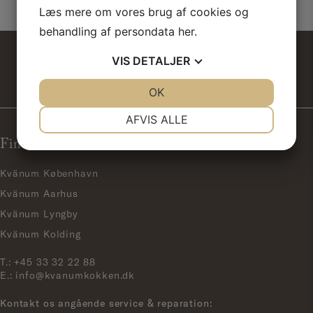
Læs mere om vores brug af cookies og
behandling af persondata
her
.
VIS
DETALJER
JA
NEJ
OK
JA
NEJ
NØDVENDIGE
PRÆFERENCER
AFVIS ALLE
Find os her
JA
NEJ
JA
NEJ
MARKETING
STATISTIK
Kvänum København
Kvänum Aarhus
Kvänum Lyngby
Kvänum Kolding
T.:
+45 33 32 22 88
E.:
info@kvanumkokken.dk
Kontakt os angående service & reparation: