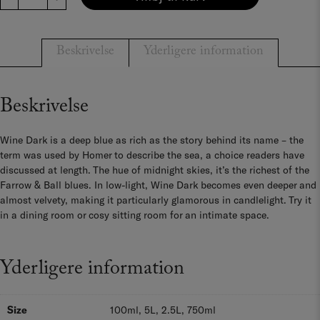
Dark
-
No.
Beskrivelse
Yderligere information
308
antal
Beskrivelse
Wine Dark is a deep blue as rich as the story behind its name – the
term was used by Homer to describe the sea, a choice readers have
discussed at length. The hue of midnight skies, it’s the richest of the
Farrow & Ball blues. In low-light, Wine Dark becomes even deeper and
almost velvety, making it particularly glamorous in candlelight. Try it
in a dining room or cosy sitting room for an intimate space.
Yderligere information
Size
100ml, 5L, 2.5L, 750ml