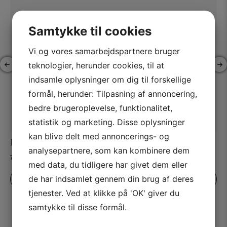
Samtykke til cookies
Vi og vores samarbejdspartnere bruger
teknologier, herunder cookies, til at
indsamle oplysninger om dig til forskellige
formål, herunder: Tilpasning af annoncering,
bedre brugeroplevelse, funktionalitet,
statistik og marketing. Disse oplysninger
kan blive delt med annoncerings- og
Lulworth Blue – No. 89
analysepartnere, som kan kombinere dem
Prisinterval:
78,00
kr.
–
1.925,00
kr.
med data, du tidligere har givet dem eller
78,00 kr.
til
de har indsamlet gennem din brug af deres
VÆLG MULIGHEDER
1.925,00 kr.
tjenester. Ved at klikke på 'OK' giver du
samtykke til disse formål.