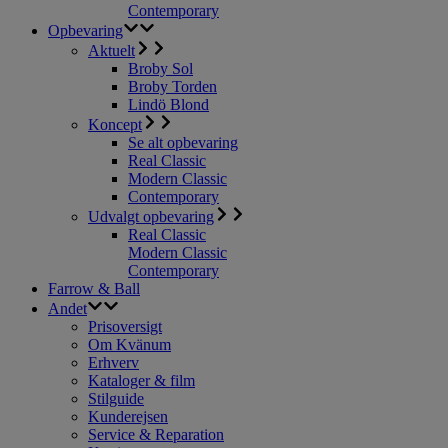
Contemporary
Opbevaring
Aktuelt
Broby Sol
Broby Torden
Lindö Blond
Koncept
Se alt opbevaring
Real Classic
Modern Classic
Contemporary
Udvalgt opbevaring
Real Classic
Modern Classic
Contemporary
Farrow & Ball
Andet
Prisoversigt
Om Kvänum
Erhverv
Kataloger & film
Stilguide
Kunderejsen
Service & Reparation