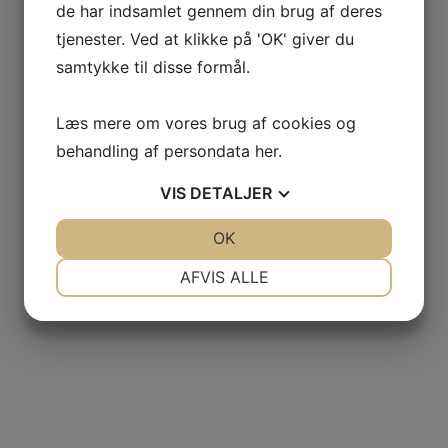
de har indsamlet gennem din brug af deres
tjenester. Ved at klikke på 'OK' giver du
samtykke til disse formål.
Læs mere om vores brug af cookies og
behandling af persondata
her
.
VIS
DETALJER
JA
NEJ
OK
JA
NEJ
NØDVENDIGE
PRÆFERENCER
AFVIS ALLE
JA
NEJ
JA
NEJ
MARKETING
STATISTIK