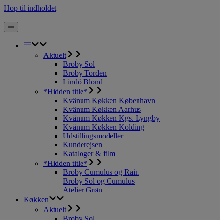
Hop til indholdet
Aktuelt
Broby Sol
Broby Torden
Lindö Blond
*Hidden title*
Kvänum Køkken København
Kvänum Køkken Aarhus
Kvänum Køkken Kgs. Lyngby
Kvänum Køkken Kolding
Udstillingsmodeller
Kunderejsen
Kataloger & film
*Hidden title*
Broby Cumulus og Rain
Broby Sol og Cumulus
Atelier Grøn
Køkken
Aktuelt
Broby Sol