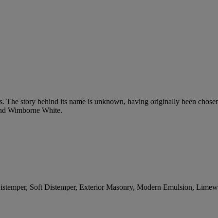
 The story behind its name is unknown, having originally been chosen b
 and Wimborne White.
 Distemper, Soft Distemper, Exterior Masonry, Modern Emulsion, Limewa