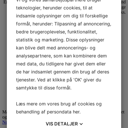
En frisk hvis og en blød grå skaber en vidunderlig, alsidig baggrund
for dagligdagen og sætter samtidig scenen for den tidlige
teknologier, herunder cookies, til at
morgenkaffe og aftenens drinks.
indsamle oplysninger om dig til forskellige
formål, herunder: Tilpasning af annoncering,
bedre brugeroplevelse, funktionalitet,
statistik og marketing. Disse oplysninger
kan blive delt med annoncerings- og
analysepartnere, som kan kombinere dem
med data, du tidligere har givet dem eller
de har indsamlet gennem din brug af deres
tjenester. Ved at klikke på 'OK' giver du
samtykke til disse formål.
Gulv-til-loft Miks væggen
Læs mere om vores brug af cookies og
behandling af persondata
her
.
Malet i kuløren
Purbeck Stone No.275
, Estate Eggshell / Miks tapet
og maling for et mere moderne udtryk. Malet i kuløren
All White
No.2005
, Estate Emulsion
VIS
DETALJER