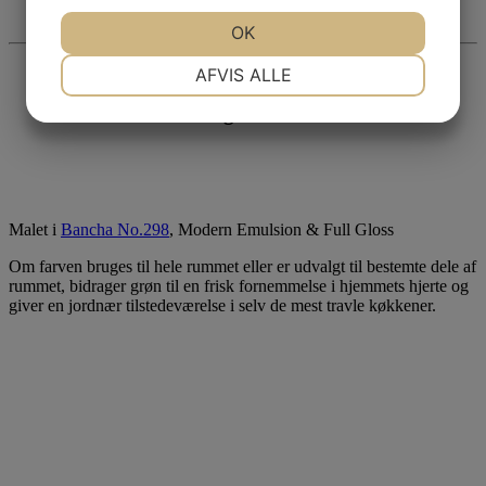
JA
NEJ
OK
JA
NEJ
NØDVENDIGE
PRÆFERENCER
AFVIS ALLE
JA
NEJ
JA
NEJ
Blid og botanisk
MARKETING
STATISTIK
Malet i
Bancha No.298
, Modern Emulsion & Full Gloss
Om farven bruges til hele rummet eller er udvalgt til bestemte dele af
rummet, bidrager grøn til en frisk fornemmelse i hjemmets hjerte og
giver en jordnær tilstedeværelse i selv de mest travle køkkener.