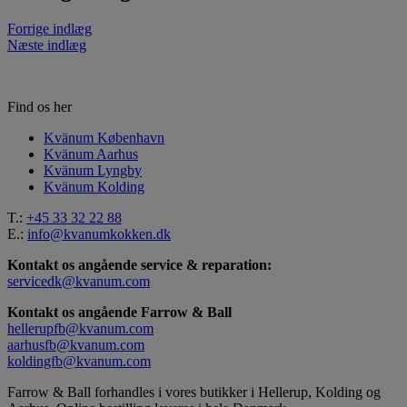
Forrige indlæg
Næste indlæg
Find os her
Kvänum København
Kvänum Aarhus
Kvänum Lyngby
Kvänum Kolding
T.:
+45 33 32 22 88
E.:
info@kvanumkokken.dk
Kontakt os angående service & reparation:
servicedk@kvanum.com
Kontakt os angående Farrow & Ball
hellerupfb@kvanum.com
aarhusfb@kvanum.com
koldingfb@kvanum.com
Farrow & Ball forhandles i vores butikker i Hellerup, Kolding og