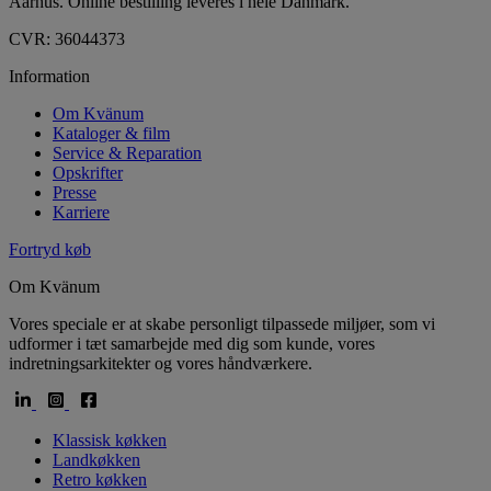
Aarhus. Online bestilling leveres i hele Danmark.
CVR: 36044373
Information
Om Kvänum
Kataloger & film
Service & Reparation
Opskrifter
Presse
Karriere
Fortryd køb
Om Kvänum
Vores speciale er at skabe personligt tilpassede miljøer, som vi
udformer i tæt samarbejde med dig som kunde, vores
indretningsarkitekter og vores håndværkere.
Klassisk køkken
Landkøkken
Retro køkken