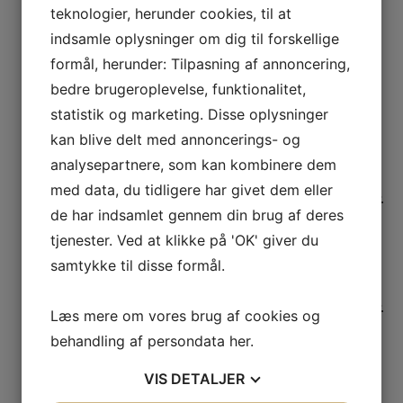
teknologier, herunder cookies, til at
indsamle oplysninger om dig til forskellige
Serge – No. 9919
formål, herunder: Tilpasning af annoncering,
bedre brugeroplevelse, funktionalitet,
444,00
kr.
–
1.925,00
kr.
Prisinterval: 444,00 kr. til
1.925,00 kr.
Vælg muligheder
statistik og marketing. Disse oplysninger
kan blive delt med annoncerings- og
Sizing – No. 314
analysepartnere, som kan kombinere dem
med data, du tidligere har givet dem eller
78,00
kr.
–
1.925,00
kr.
Prisinterval: 78,00 kr. til 1.925,00 kr.
de har indsamlet gennem din brug af deres
Vælg muligheder
tjenester. Ved at klikke på 'OK' giver du
samtykke til disse formål.
Skylight – No. 205
78,00
kr.
–
1.925,00
kr.
Prisinterval: 78,00 kr. til 1.925,00 kr.
Læs mere om vores brug af cookies og
Vælg muligheder
behandling af persondata
her
.
Sloe Blue – No. 87
VIS
DETALJER