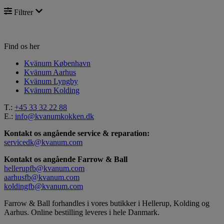
Filtrer
Find os her
Kvänum København
Kvänum Aarhus
Kvänum Lyngby
Kvänum Kolding
T.:
+45 33 32 22 88
E.:
info@kvanumkokken.dk
Kontakt os angående service & reparation:
servicedk@kvanum.com
Kontakt os angående Farrow & Ball
hellerupfb@kvanum.com
aarhusfb@kvanum.com
koldingfb@kvanum.com
Farrow & Ball forhandles i vores butikker i Hellerup, Kolding og
Aarhus. Online bestilling leveres i hele Danmark.