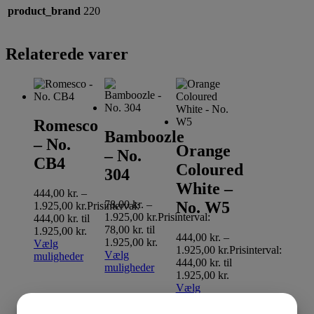
product_brand
220
Relaterede varer
Romesco
Bamboozle
– No.
Orange
– No.
CB4
Coloured
304
White –
444,00
kr.
–
78,00
kr.
–
No. W5
1.925,00
kr.
Prisinterval:
1.925,00
kr.
Prisinterval:
444,00 kr. til
78,00 kr. til
1.925,00 kr.
444,00
kr.
–
1.925,00 kr.
Vælg
1.925,00
kr.
Prisinterval:
Vælg
muligheder
444,00 kr. til
muligheder
1.925,00 kr.
Vælg
muligheder