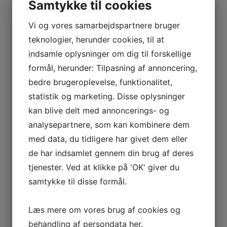
Samtykke til cookies
Vi og vores samarbejdspartnere bruger
teknologier, herunder cookies, til at
Radicchio
indsamle oplysninger om dig til forskellige
Crimson
Broccoli
– No. 96
formål, herunder: Tilpasning af annoncering,
Red –
Brown
bedre brugeroplevelse, funktionalitet,
No.
– No.
444,00
kr.
–
statistik og marketing. Disse oplysninger
1.925,00
kr.
Prisinterval:
W93
198
444,00 kr. til
kan blive delt med annoncerings- og
1.925,00 kr.
analysepartnere, som kan kombinere dem
444,00
kr.
–
78,00
kr.
–
Vælg
1.925,00
kr.
Prisinterval:
1.925,00
kr.
Prisinterval:
muligheder
med data, du tidligere har givet dem eller
444,00 kr. til
78,00 kr. til
de har indsamlet gennem din brug af deres
1.925,00 kr.
1.925,00 kr.
Vælg
Vælg
tjenester. Ved at klikke på 'OK' giver du
muligheder
muligheder
samtykke til disse formål.
Eating
Læs mere om vores brug af cookies og
Room
behandling af persondata
her
.