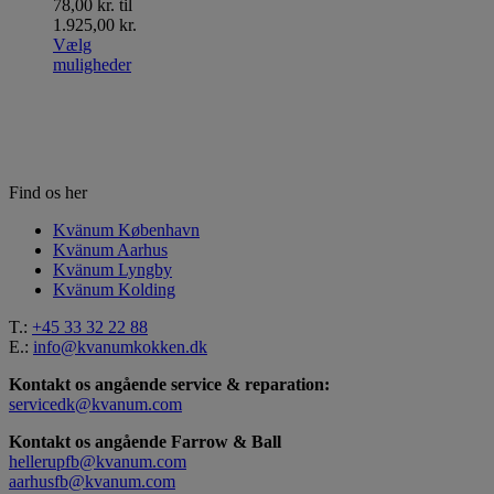
78,00 kr. til
1.925,00 kr.
Vælg
muligheder
Find os her
Kvänum København
Kvänum Aarhus
Kvänum Lyngby
Kvänum Kolding
T.:
+45 33 32 22 88
E.:
info@kvanumkokken.dk
Kontakt os angående service & reparation:
servicedk@kvanum.com
Kontakt os angående Farrow & Ball
hellerupfb@kvanum.com
aarhusfb@kvanum.com