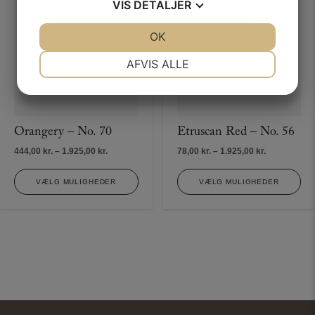
VIS
DETALJER
JA
NEJ
OK
JA
NEJ
NØDVENDIGE
PRÆFERENCER
AFVIS ALLE
JA
NEJ
JA
NEJ
MARKETING
STATISTIK
Orangery – No. 70
Etruscan Red – No. 56
Prisinterval:
Prisinterval:
444,00
kr.
–
1.925,00
kr.
78,00
kr.
–
1.925,00
kr.
444,00 kr.
78,00 kr.
til
til
VÆLG MULIGHEDER
VÆLG MULIGHEDER
1.925,00 kr.
1.925,00 kr.