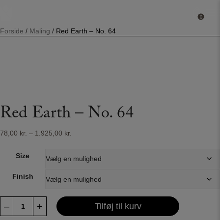
Hop
til
0
0
indholdet
Forside
/
Maling
/
Red Earth – No. 64
Red Earth – No. 64
Prisinterval:
78,00
kr.
–
1.925,00
kr.
78,00 kr.
til
Size
1.925,00 kr.
Finish
Red
–
+
Tilføj til kurv
Earth