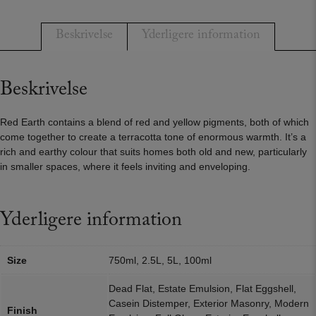
-
No.
Beskrivelse
Yderligere information
64
antal
Beskrivelse
Red Earth contains a blend of red and yellow pigments, both of which
come together to create a terracotta tone of enormous warmth. It’s a
rich and earthy colour that suits homes both old and new, particularly
in smaller spaces, where it feels inviting and enveloping.
Yderligere information
Size
750ml, 2.5L, 5L, 100ml
Dead Flat, Estate Emulsion, Flat Eggshell,
Casein Distemper, Exterior Masonry, Modern
Finish