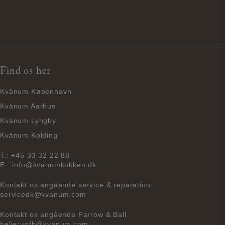
Find os her
Kvänum København
Kvänum Aarhus
Kvänum Lyngby
Kvänum Kolding
T.:
+45 33 32 22 88
E.:
info@kvanumkokken.dk
Kontakt os angående service & reparation:
servicedk@kvanum.com
Kontakt os angående Farrow & Ball
hellerupfb@kvanum.com