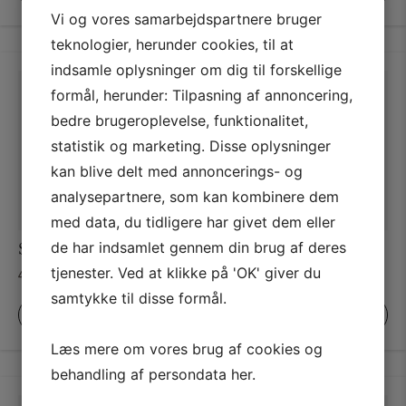
Vi og vores samarbejdspartnere bruger
teknologier, herunder cookies, til at
indsamle oplysninger om dig til forskellige
formål, herunder: Tilpasning af annoncering,
bedre brugeroplevelse, funktionalitet,
statistik og marketing. Disse oplysninger
kan blive delt med annoncerings- og
analysepartnere, som kan kombinere dem
med data, du tidligere har givet dem eller
de har indsamlet gennem din brug af deres
Singed Red – No. G15
Bisque – No. 9811
tjenester. Ved at klikke på 'OK' giver du
Prisinterval:
Prisinterva
444,00
kr.
–
1.925,00
kr.
444,00
kr.
–
1.925,00
kr.
444,00 kr.
444,00 kr.
samtykke til disse formål.
til
til
VÆLG MULIGHEDER
VÆLG MULIGHEDER
1.925,00 kr.
1.925,00 kr
Læs mere om vores brug af cookies og
behandling af persondata
her
.