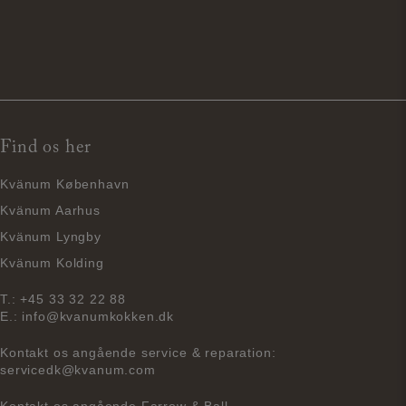
Find os her
Kvänum København
Kvänum Aarhus
Kvänum Lyngby
Kvänum Kolding
T.:
+45 33 32 22 88
E.:
info@kvanumkokken.dk
Kontakt os angående service & reparation:
servicedk@kvanum.com
Kontakt os angående Farrow & Ball