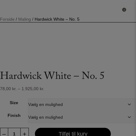
Hop
til
0
0
indholdet
Forside
/
Maling
/
Hardwick White – No. 5
Hardwick White – No. 5
Prisinterval:
78,00
kr.
–
1.925,00
kr.
78,00 kr.
til
Size
1.925,00 kr.
Finish
Hardwick
–
+
Tilføj til kurv