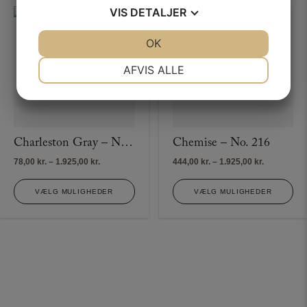
VIS
DETALJER
JA
NEJ
OK
JA
NEJ
NØDVENDIGE
PRÆFERENCER
AFVIS ALLE
JA
NEJ
JA
NEJ
MARKETING
STATISTIK
Charleston Gray – No. 243
Chemise – No. 216
Prisinterval:
Prisinterva
78,00
kr.
–
1.925,00
kr.
444,00
kr.
–
1.925,00
kr.
78,00 kr.
444,00 kr.
til
til
VÆLG MULIGHEDER
VÆLG MULIGHEDER
1.925,00 kr.
1.925,00 kr