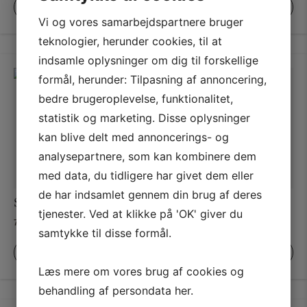
til
til
VÆLG MULIGHEDER
VÆLG MULIGHEDER
1.925,00 kr.
1.925,00 kr.
Vi og vores samarbejdspartnere bruger
teknologier, herunder cookies, til at
indsamle oplysninger om dig til forskellige
formål, herunder: Tilpasning af annoncering,
bedre brugeroplevelse, funktionalitet,
statistik og marketing. Disse oplysninger
kan blive delt med annoncerings- og
analysepartnere, som kan kombinere dem
med data, du tidligere har givet dem eller
de har indsamlet gennem din brug af deres
Skimming Stone – No. 241
Dimpse – No. 277
tjenester. Ved at klikke på 'OK' giver du
Prisinterval:
Prisinterval:
78,00
kr.
–
1.925,00
kr.
78,00
kr.
–
1.925,00
kr.
samtykke til disse formål.
78,00 kr.
78,00 kr.
til
til
VÆLG MULIGHEDER
VÆLG MULIGHEDER
1.925,00 kr.
1.925,00 kr.
Læs mere om vores brug af cookies og
behandling af persondata
her
.