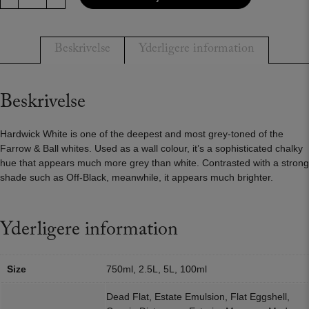
White
-
No.
Beskrivelse
Yderligere information
5
antal
Beskrivelse
Hardwick White is one of the deepest and most grey-toned of the
Farrow & Ball whites. Used as a wall colour, it’s a sophisticated chalky
hue that appears much more grey than white. Contrasted with a strong
shade such as Off-Black, meanwhile, it appears much brighter.
Yderligere information
Size
750ml, 2.5L, 5L, 100ml
Dead Flat, Estate Emulsion, Flat Eggshell,