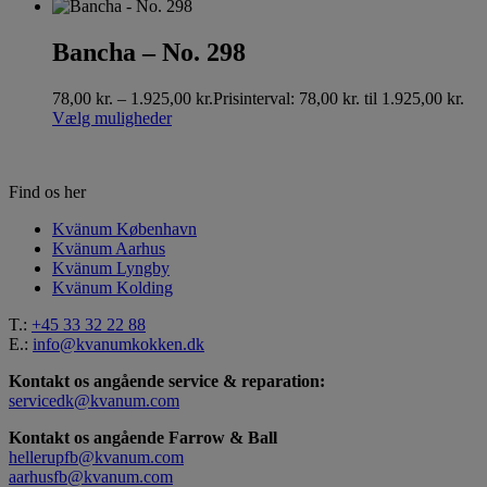
Bancha – No. 298
78,00
kr.
–
1.925,00
kr.
Prisinterval: 78,00 kr. til 1.925,00 kr.
Vælg muligheder
Find os her
Kvänum København
Kvänum Aarhus
Kvänum Lyngby
Kvänum Kolding
T.:
+45 33 32 22 88
E.:
info@kvanumkokken.dk
Kontakt os angående service & reparation:
servicedk@kvanum.com
Kontakt os angående Farrow & Ball
hellerupfb@kvanum.com
aarhusfb@kvanum.com