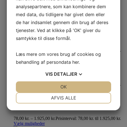
Ash Grey – No. W9
analysepartnere, som kan kombinere dem
med data, du tidligere har givet dem eller
444,00
kr.
–
1.925,00
kr.
Prisinterval: 444,00 kr. til
1.925,00 kr.
Vælg muligheder
de har indsamlet gennem din brug af deres
tjenester. Ved at klikke på 'OK' giver du
Sap Green – No. 199
samtykke til disse formål.
78,00
kr.
–
1.925,00
kr.
Prisinterval: 78,00 kr. til 1.925,00 kr.
Læs mere om vores brug af cookies og
Vælg muligheder
behandling af persondata
her
.
Beverly – No. 310
VIS
DETALJER
78,00
kr.
–
1.925,00
kr.
Prisinterval: 78,00 kr. til 1.925,00 kr.
JA
NEJ
OK
JA
NEJ
Vælg muligheder
NØDVENDIGE
PRÆFERENCER
AFVIS ALLE
Treron – No. 292
JA
NEJ
JA
NEJ
MARKETING
STATISTIK
78,00
kr.
–
1.925,00
kr.
Prisinterval: 78,00 kr. til 1.925,00 kr.
Vælg muligheder