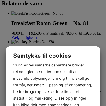
Relaterede varer
Breakfast Room Green – No. 81
78,00
kr.
–
1.925,00
kr.
Prisinterval: 78,00 kr. til 1.925,00 kr.
Vælg muligheder
Monkey Puzzle – No. 238
Samtykke til cookies
444,00
kr.
–
1.925,00
kr.
Prisinterval: 444,00 kr. til
Vi og vores samarbejdspartnere bruger
1.925,00 kr.
Vælg muligheder
teknologier, herunder cookies, til at
indsamle oplysninger om dig til forskellige
Eddy – No. 301
formål, herunder: Tilpasning af annoncering,
78,00
kr.
–
1.925,00
kr.
Prisinterval: 78,00 kr. til 1.925,00 kr.
bedre brugeroplevelse, funktionalitet,
Vælg muligheder
statistik og marketing. Disse oplysninger
kan blive delt med annoncerings- og