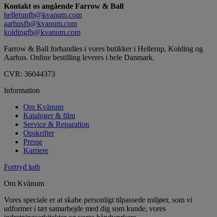
Kontakt os angående Farrow & Ball
hellerupfb@kvanum.com
aarhusfb@kvanum.com
koldingfb@kvanum.com
Farrow & Ball forhandles i vores butikker i Hellerup, Kolding og
Aarhus. Online bestilling leveres i hele Danmark.
CVR: 36044373
Information
Om Kvänum
Kataloger & film
Service & Reparation
Opskrifter
Presse
Karriere
Fortryd køb
Om Kvänum
Vores speciale er at skabe personligt tilpassede miljøer, som vi
udformer i tæt samarbejde med dig som kunde, vores