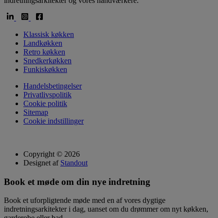
indretningsarkitekter og vores håndværkere.
Klassisk køkken
Landkøkken
Retro køkken
Snedkerkøkken
Funkiskøkken
Handelsbetingelser
Privatlivspolitik
Cookie politik
Sitemap
Cookie indstillinger
Copyright © 2026
Designet af
Standout
Book et møde om din nye indretning
Book et uforpligtende møde med en af vores dygtige
indretningsarkitekter i dag, uanset om du drømmer om nyt køkken,
garderobe eller bad.