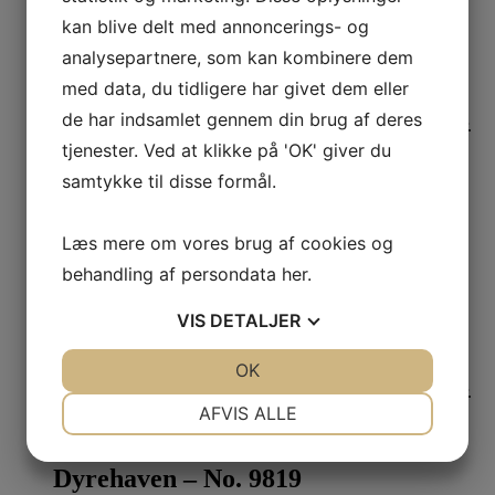
Vælg muligheder
kan blive delt med annoncerings- og
analysepartnere, som kan kombinere dem
Beverly – No. 310
med data, du tidligere har givet dem eller
de har indsamlet gennem din brug af deres
78,00
kr.
–
1.925,00
kr.
Prisinterval: 78,00 kr. til 1.925,00 kr.
Vælg muligheder
tjenester. Ved at klikke på 'OK' giver du
samtykke til disse formål.
Saxon Green – No. 80
Læs mere om vores brug af cookies og
444,00
kr.
–
1.925,00
kr.
Prisinterval: 444,00 kr. til
behandling af persondata
her
.
1.925,00 kr.
Vælg muligheder
VIS
DETALJER
Treron – No. 292
JA
NEJ
OK
JA
NEJ
78,00
kr.
–
1.925,00
kr.
Prisinterval: 78,00 kr. til 1.925,00 kr.
NØDVENDIGE
PRÆFERENCER
AFVIS ALLE
Vælg muligheder
JA
NEJ
JA
NEJ
Dyrehaven – No. 9819
MARKETING
STATISTIK