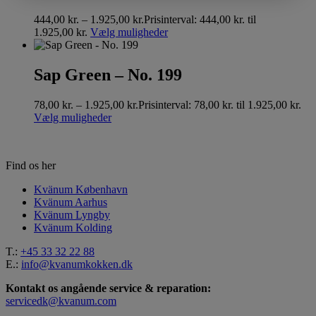
444,00
kr.
–
1.925,00
kr.
Prisinterval: 444,00 kr. til
1.925,00 kr.
Vælg muligheder
Sap Green – No. 199
78,00
kr.
–
1.925,00
kr.
Prisinterval: 78,00 kr. til 1.925,00 kr.
Vælg muligheder
Find os her
Kvänum København
Kvänum Aarhus
Kvänum Lyngby
Kvänum Kolding
T.:
+45 33 32 22 88
E.:
info@kvanumkokken.dk
Kontakt os angående service & reparation:
servicedk@kvanum.com