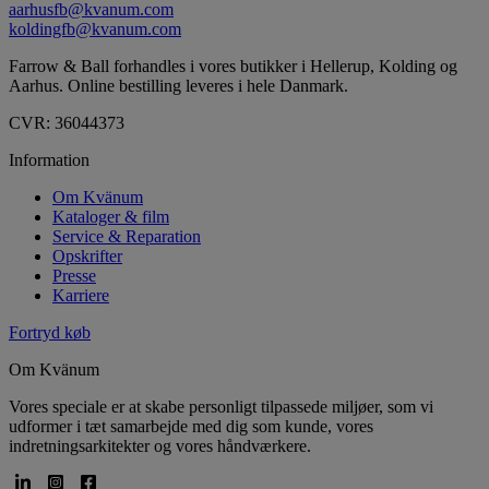
aarhusfb@kvanum.com
koldingfb@kvanum.com
Farrow & Ball forhandles i vores butikker i Hellerup, Kolding og
Aarhus. Online bestilling leveres i hele Danmark.
CVR: 36044373
Information
Om Kvänum
Kataloger & film
Service & Reparation
Opskrifter
Presse
Karriere
Fortryd køb
Om Kvänum
Vores speciale er at skabe personligt tilpassede miljøer, som vi
udformer i tæt samarbejde med dig som kunde, vores
indretningsarkitekter og vores håndværkere.