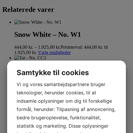
Relaterede varer
Snow White – No. W1
444,00
kr.
–
1.925,00
kr.
Prisinterval: 444,00 kr. til
1.925,00 kr.
Vælg muligheder
Tar – No. CC1
Samtykke til cookies
444,00
kr.
–
1.925,00
kr.
Prisinterval: 444,00 kr. til
Vi og vores samarbejdspartnere bruger
1.925,00 kr.
Vælg muligheder
teknologier, herunder cookies, til at
indsamle oplysninger om dig til forskellige
Duck Green – No. W55
formål, herunder: Tilpasning af annoncering,
bedre brugeroplevelse, funktionalitet,
444,00
kr.
–
1.925,00
kr.
Prisinterval: 444,00 kr. til
1.925,00 kr.
Vælg muligheder
statistik og marketing. Disse oplysninger