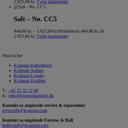
1.925,00 kr.
Vælg muligheder
Salt – No. CC5
444,00
kr.
–
1.925,00
kr.
Prisinterval: 444,00 kr. til
1.925,00 kr.
Vælg muligheder
Find os her
Kvänum København
Kvänum Aarhus
Kvänum Lyngby
Kvänum Kolding
T.:
+45 33 32 22 88
E.:
info@kvanumkokken.dk
Kontakt os angående service & reparation:
servicedk@kvanum.com
Kontakt os angående Farrow & Ball
hellerupfb@kvanum.com