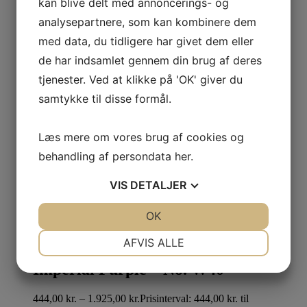
kan blive delt med annoncerings- og
Palm – No. CC4
analysepartnere, som kan kombinere dem
med data, du tidligere har givet dem eller
444,00
kr.
–
1.925,00
kr.
Prisinterval: 444,00 kr. til
de har indsamlet gennem din brug af deres
1.925,00 kr.
Vælg muligheder
tjenester. Ved at klikke på 'OK' giver du
samtykke til disse formål.
Titmouse Blue – No. W24
444,00
kr.
–
1.925,00
kr.
Prisinterval: 444,00 kr. til
Læs mere om vores brug af cookies og
1.925,00 kr.
Vælg muligheder
behandling af persondata
her
.
Sugared Almond – No. 9913
VIS
DETALJER
JA
NEJ
OK
JA
NEJ
444,00
kr.
–
1.925,00
kr.
Prisinterval: 444,00 kr. til
1.925,00 kr.
Vælg muligheder
NØDVENDIGE
PRÆFERENCER
AFVIS ALLE
JA
NEJ
JA
NEJ
Imperial Purple – No. W40
MARKETING
STATISTIK
444,00
kr.
–
1.925,00
kr.
Prisinterval: 444,00 kr. til