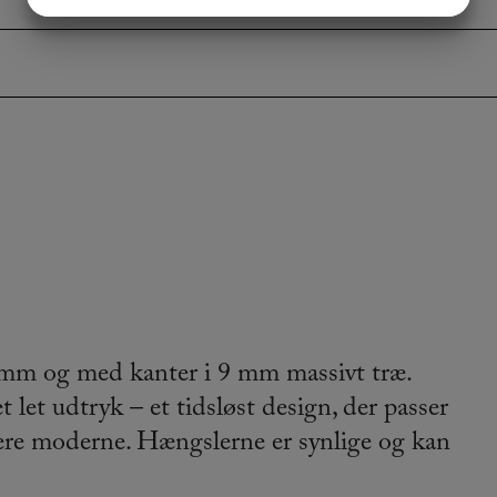
JA
NEJ
JA
NEJ
MARKETING
STATISTIK
22 mm og med kanter i 9 mm massivt træ.
 let udtryk – et tidsløst design, der passer
mere moderne. Hængslerne er synlige og kan