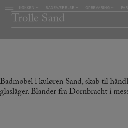
Hop
KØKKEN
BADEVÆRELSE
OPBEVARING
FAR
til
Trolle Sand
indholdet
Badmøbel i kuløren Sand, skab til hån
glaslåger. Blander fra Dornbracht i mes