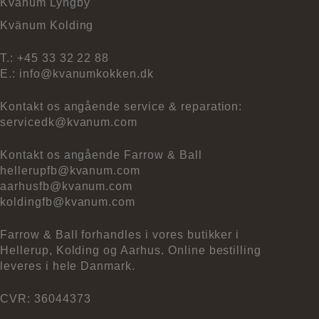
Kvänum Lyngby
Kvänum Kolding
T.:
+45 33 32 22 88
E.:
info@kvanumkokken.dk
Kontakt os angående service & reparation:
servicedk@kvanum.com
Kontakt os angående Farrow & Ball
hellerupfb@kvanum.com
aarhusfb@kvanum.com
koldingfb@kvanum.com
Farrow & Ball forhandles i vores butikker i
Hellerup, Kolding og Aarhus. Online bestilling
leveres i hele Danmark.
CVR: 36044373