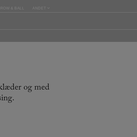
ROW & BALL
ANDET
dklæder og med
sing.