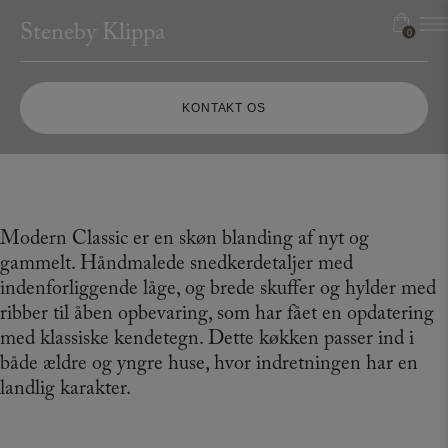
Hop
Steneby Klippa
til
0
0
indholdet
KONTAKT OS
Modern Classic er en skøn blanding af nyt og
gammelt. Håndmalede snedkerdetaljer med
indenforliggende låge, og brede skuffer og hylder med
ribber til åben opbevaring, som har fået en opdatering
med klassiske kendetegn. Dette køkken passer ind i
både ældre og yngre huse, hvor indretningen har en
landlig karakter.