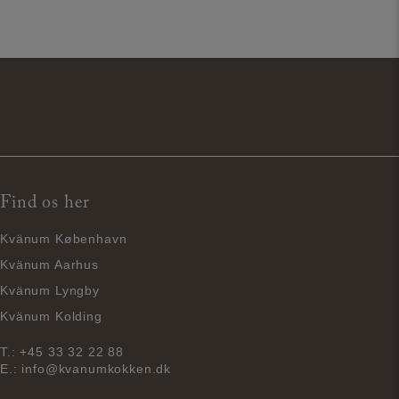
Find os her
Kvänum København
Kvänum Aarhus
Kvänum Lyngby
Kvänum Kolding
T.:
+45 33 32 22 88
E.:
info@kvanumkokken.dk