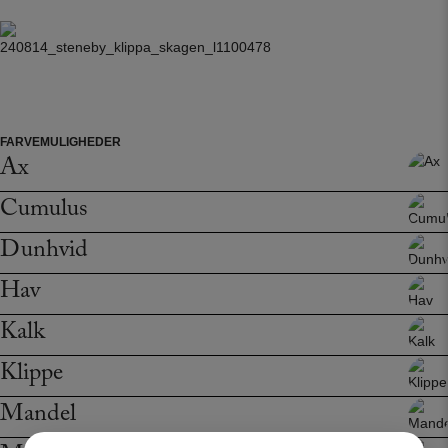
FARVEMULIGHEDER
Ax
Cumulus
Dunhvid
Hav
Kalk
Klippe
Mandel