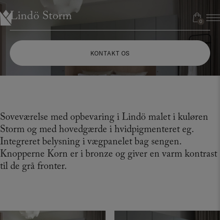
Hop
Lindö Storm
til
0
0
indholdet
KONTAKT OS
Soveværelse med opbevaring i Lindö malet i kuløren
Storm og med hovedgærde i hvidpigmenteret eg.
Integreret belysning i vægpanelet bag sengen.
Knopperne Korn er i bronze og giver en varm kontrast
til de grå fronter.