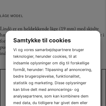
LÅGE MODEL
Lindö er en heldækkende låge (19 mm) med skjulte
hængsler. Lågen findes både som glat i hvid og i finér i
Samtykke til cookies
forskellige træsortet og farver. Findes med greb eller
push-out, der leveres som manuel variant med
Vi og vores samarbejdspartnere bruger
indbygget dæmpning eller el-styret.
teknologier, herunder cookies, til at
indsamle oplysninger om dig til forskellige
formål, herunder: Tilpasning af annoncering,
bedre brugeroplevelse, funktionalitet,
statistik og marketing. Disse oplysninger
kan blive delt med annoncerings- og
analysepartnere, som kan kombinere dem
med data, du tidligere har givet dem eller