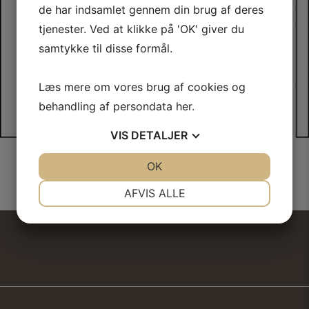
de har indsamlet gennem din brug af deres
tjenester. Ved at klikke på 'OK' giver du
samtykke til disse formål.
Læs mere om vores brug af cookies og
behandling af persondata
her
.
VIS
DETALJER
JA
NEJ
OK
JA
NEJ
NØDVENDIGE
PRÆFERENCER
AFVIS ALLE
JA
NEJ
JA
NEJ
MARKETING
STATISTIK