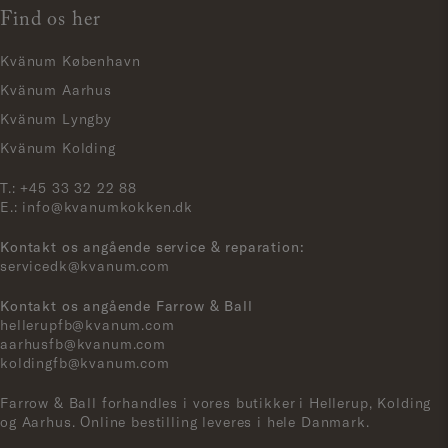
Find os her
Kvänum København
Kvänum Aarhus
Kvänum Lyngby
Kvänum Kolding
T.:
+45 33 32 22 88
E.:
info@kvanumkokken.dk
Kontakt os angående service & reparation:
servicedk@kvanum.com
Kontakt os angående Farrow & Ball
hellerupfb@kvanum.com
aarhusfb@kvanum.com
koldingfb@kvanum.com
Farrow & Ball forhandles i vores butikker i Hellerup, Kolding
og Aarhus. Online bestilling leveres i hele Danmark.