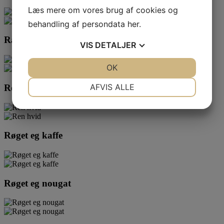
Læs mere om vores brug af cookies og
behandling af persondata
her
.
Rain
VIS
DETALJER
JA
NEJ
OK
JA
NEJ
NØDVENDIGE
PRÆFERENCER
AFVIS ALLE
Ren hvid
JA
NEJ
JA
NEJ
MARKETING
STATISTIK
Røget eg kaffe
Røget eg nougat