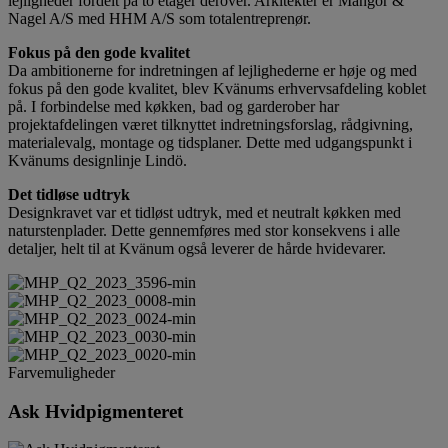
lejligheder fordelt på to etager derover. Arkitekter er Mangor &
Nagel A/S med HHM A/S som totalentreprenør.
Fokus på den gode kvalitet
Da ambitionerne for indretningen af lejlighederne er høje og med
fokus på den gode kvalitet, blev Kvänums erhvervsafdeling koblet
på. I forbindelse med køkken, bad og garderober har
projektafdelingen været tilknyttet indretningsforslag, rådgivning,
materialevalg, montage og tidsplaner. Dette med udgangspunkt i
Kvänums designlinje Lindö.
Det tidløse udtryk
Designkravet var et tidløst udtryk, med et neutralt køkken med
naturstenplader. Dette gennemføres med stor konsekvens i alle
detaljer, helt til at Kvänum også leverer de hårde hvidevarer.
Farvemuligheder
Ask Hvidpigmenteret