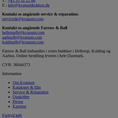
T.:
+45 33 32 22 88
E.:
info@kvanumkokken.dk
Kontakt os angående service & reparation:
servicedk@kvanum.com
Kontakt os angående Farrow & Ball
hellerupfb@kvanum.com
aarhusfb@kvanum.com
koldingfb@kvanum.com
Farrow & Ball forhandles i vores butikker i Hellerup, Kolding og
Aarhus. Online bestilling leveres i hele Danmark.
CVR: 36044373
Information
Om Kvänum
Kataloger & film
Service & Reparation
Opskrifter
Presse
Karriere
Fortryd køb