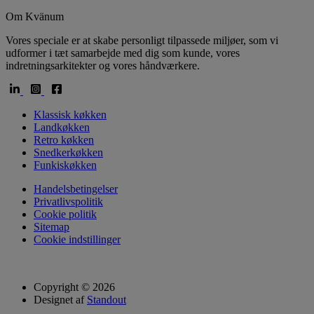
Om Kvänum
Vores speciale er at skabe personligt tilpassede miljøer, som vi
udformer i tæt samarbejde med dig som kunde, vores
indretningsarkitekter og vores håndværkere.
Klassisk køkken
Landkøkken
Retro køkken
Snedkerkøkken
Funkiskøkken
Handelsbetingelser
Privatlivspolitik
Cookie politik
Sitemap
Cookie indstillinger
Copyright © 2026
Designet af
Standout