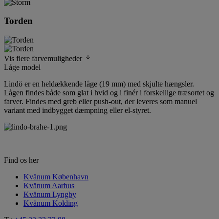
Torden
Vis flere farvemuligheder
Låge model
Lindö er en heldækkende låge (19 mm) med skjulte hængsler.
Lågen findes både som glat i hvid og i finér i forskellige træsortet og
farver. Findes med greb eller push-out, der leveres som manuel
variant med indbygget dæmpning eller el-styret.
Find os her
Kvänum København
Kvänum Aarhus
Kvänum Lyngby
Kvänum Kolding