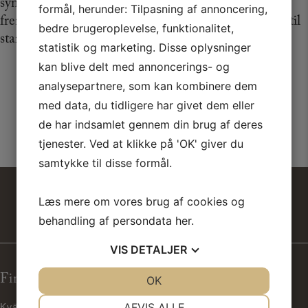
synlige. Den indvendige hulkehl på rammen
formål, herunder: Tilpasning af annoncering,
fremhæver atmosfæren fra slutningen af 1800-tallet til
bedre brugeroplevelse, funktionalitet,
starten af 1900-tallet.
statistik og marketing. Disse oplysninger
kan blive delt med annoncerings- og
analysepartnere, som kan kombinere dem
med data, du tidligere har givet dem eller
de har indsamlet gennem din brug af deres
tjenester. Ved at klikke på 'OK' giver du
samtykke til disse formål.
Læs mere om vores brug af cookies og
behandling af persondata
her
.
VIS
DETALJER
Find os her
JA
NEJ
OK
JA
NEJ
NØDVENDIGE
PRÆFERENCER
AFVIS ALLE
Kvänum København