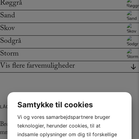
Røggrå
Sand
Skov
Sodgrå
Storm
Vis flere farvemuligheder
Samtykke til cookies
LÅGE MODEL
Vi og vores samarbejdspartnere bruger
Broby er en traditionel og indenforliggende låge (22
teknologier, herunder cookies, til at
mm), der er håndmalet på ask finér. Hængslerne er
indsamle oplysninger om dig til forskellige