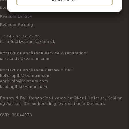
Kvänum Aarhus
JA
NEJ
JA
NEJ
Kvänum Lyngby
MARKETING
STATISTIK
Kvänum Kolding
T.:
+45 33 32 22 88
E.:
info@kvanumkokken.dk
Kontakt os angående service & reparation:
servicedk@kvanum.com
Kontakt os angående Farrow & Ball
hellerupfb@kvanum.com
aarhusfb@kvanum.com
koldingfb@kvanum.com
Farrow & Ball forhandles i vores butikker i Hellerup, Kolding
og Aarhus. Online bestilling leveres i hele Danmark.
CVR: 36044373