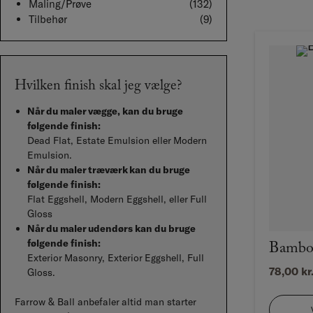
Maling/Prøve
(132)
Tilbehør
(9)
Hvilken finish skal jeg vælge?
Når du maler vægge, kan du bruge
følgende finish:
Dead Flat, Estate Emulsion eller Modern
Emulsion.
Når du maler træværk kan du bruge
følgende finish:
Flat Eggshell, Modern Eggshell, eller Full
Gloss
Når du maler udendørs kan du bruge
følgende finish:
Bamboo
Exterior Masonry, Exterior Eggshell, Full
78,00
kr
Gloss.
Farrow & Ball anbefaler altid man starter