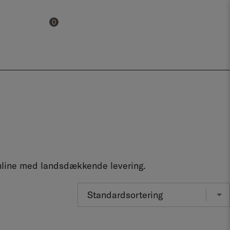
SØG
BOOK MØDE
0
0
 online med landsdækkende levering.