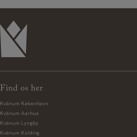
Find os her
Kvänum København
Kvänum Aarhus
Kvänum Lyngby
Kvänum Kolding