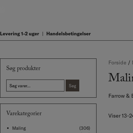
Hop
KØKKEN
BADEVÆRELSE
OPBEVARING
FA
til
indholdet
Levering 1-2 uger
Handelsbetingelser
Forside
/
Søg produkter
Mali
Søg
Søg
efter:
Farrow & 
Varekategorier
Viser 13–2
Maling
(306)