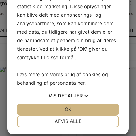
gton Blue – No. 14
Beverly – No. 310
statistik og marketing. Disse oplysninger
Prisinterval:
P
r.
–
1.925,00
kr.
78,00
kr.
–
1.925,00
kr.
kan blive delt med annoncerings- og
444,00 kr.
7
analysepartnere, som kan kombinere dem
til
t
VÆLG MULIGHEDER
VÆLG MULIGH
med data, du tidligere har givet dem eller
1.925,00 kr.
1
de har indsamlet gennem din brug af deres
tjenester. Ved at klikke på 'OK' giver du
samtykke til disse formål.
Læs mere om vores brug af cookies og
behandling af persondata
her
.
VIS
DETALJER
JA
NEJ
OK
JA
NEJ
NØDVENDIGE
PRÆFERENCER
AFVIS ALLE
JA
NEJ
JA
NEJ