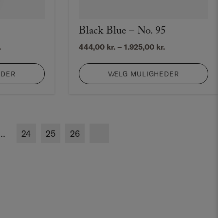
Black Blue – No. 95
Prisinterval:
Prisinterval:
.
444,00
kr.
–
1.925,00
kr.
444,00 kr.
444,00 kr.
til
til
EDER
VÆLG MULIGHEDER
1.925,00 kr.
1.925,00 kr.
…
24
25
26