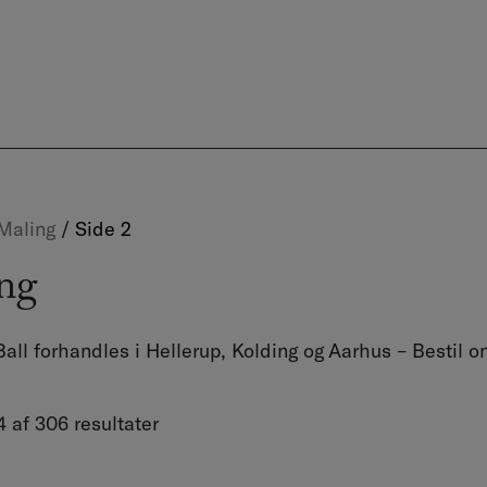
RROW & BALL
ANDET
Maling
/
Side 2
ng
Ball forhandles i Hellerup, Kolding og Aarhus – Bestil
4 af 306 resultater