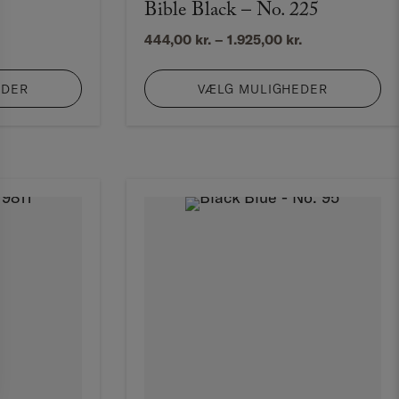
Bible Black – No. 225
risinterval:
Prisinterval:
444,00
kr.
–
1.925,00
kr.
8,00 kr.
444,00 kr.
il
til
EDER
VÆLG MULIGHEDER
.925,00 kr.
1.925,00 kr.