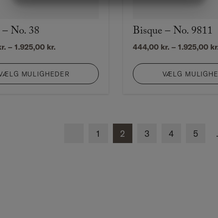
MARKETING
STATISTIK
 – No. 38
Bisque – No. 9811
Prisinterval:
r.
–
1.925,00
kr.
444,00
kr.
–
1.925,00
kr
444,00 kr.
til
VÆLG MULIGHEDER
VÆLG MULIGH
1.925,00 kr.
1
2
3
4
5