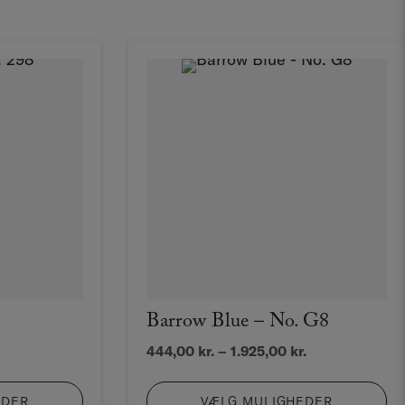
Barrow Blue – No. G8
risinterval:
Prisinterval:
444,00
kr.
–
1.925,00
kr.
8,00 kr.
444,00 kr.
il
til
EDER
VÆLG MULIGHEDER