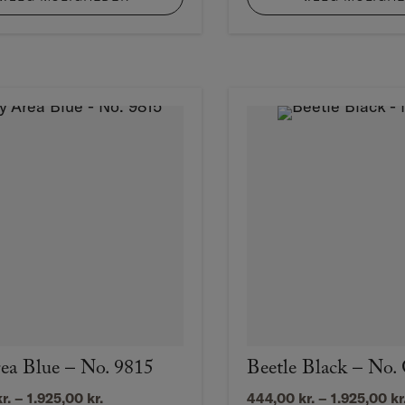
1.925,00 kr.
1
ea Blue – No. 9815
Beetle Black – No.
Prisinterval:
r.
–
1.925,00
kr.
444,00
kr.
–
1.925,00
kr