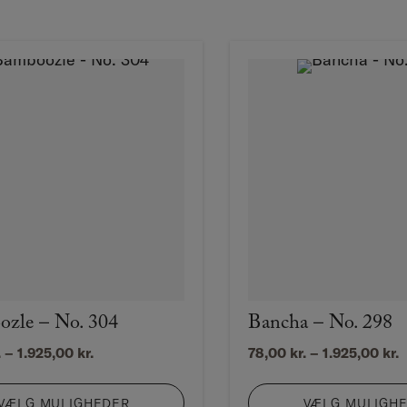
zle – No. 304
Bancha – No. 298
Prisinterval:
P
.
–
1.925,00
kr.
78,00
kr.
–
1.925,00
kr.
78,00 kr.
7
til
t
VÆLG MULIGHEDER
VÆLG MULIGH