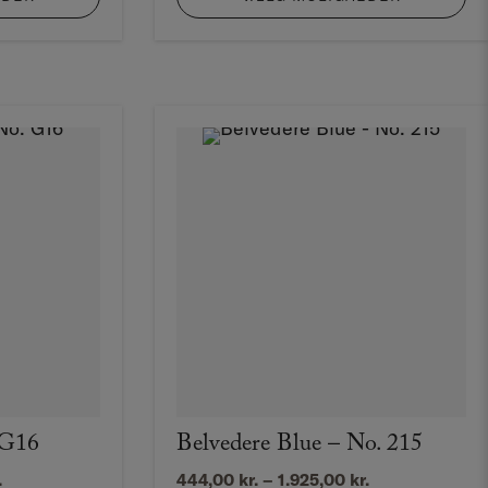
.925,00 kr.
1.925,00 kr.
 G16
Belvedere Blue – No. 215
Prisinterval:
Prisinterval:
.
444,00
kr.
–
1.925,00
kr.